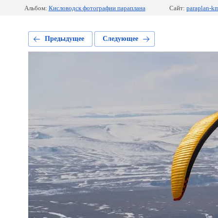
Альбом:
Кисловодск фотографии параплана
Сайт:
paraplan-km
Предыдущее
Следующее